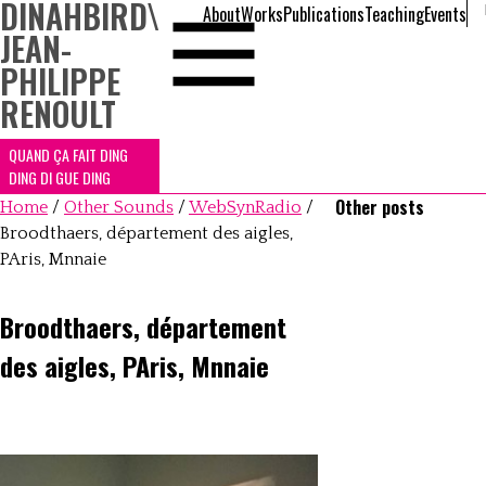
DINAHBIRD
\
About
Works
Publications
Teaching
Events
JEAN-
PHILIPPE
RENOULT
QUAND ÇA FAIT DING
DING DI GUE DING
Other posts
Home
/
Other Sounds
/
WebSynRadio
/
Broodthaers, département des aigles,
PAris, Mnnaie
Broodthaers, département
des aigles, PAris, Mnnaie