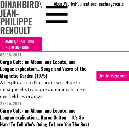
DINAHBIRD
\
About
Works
Publications
Teaching
Events
JEAN-
PHILIPPE
RENOULT
QUAND ÇA FAIT DING
DING DI GUE DING
05/06/2021
Cargo Cult : un Album, une Ecoute, une
Longue explication… Songs and Views of the
Magnetic Garden (1975)
Lien de l'évènement
A l’exploration d’un jardin secret de la
musique électronique du minimalisme et
des field recordings.
22/05/2021
Cargo Cult : un Album, une Ecoute, une
Longue explication… Karen Dalton – It’s So
Hard To Tell Who’s Going To Love You The Best