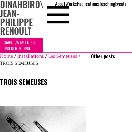
DINAHBIRD
\
About
Works
Publications
Teaching
Events
JEAN-
PHILIPPE
RENOULT
QUAND ÇA FAIT DING
DING DI GUE DING
Other posts
Home
/
Installations
/
Les Semeuses
/
TROIS SEMEUSES
TROIS SEMEUSES