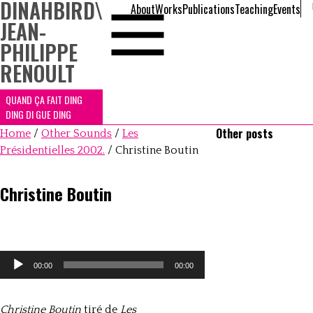
DINAHBIRD
\
About
Works
Publications
Teaching
Events
JEAN-
PHILIPPE
RENOULT
QUAND ÇA FAIT DING
DING DI GUE DING
Other posts
Home
/
Other Sounds
/
Les
Présidentielles 2002.
/
Christine Boutin
Christine Boutin
Lecteur
00:00
00:00
audio
Christine Boutin
tiré de
Les