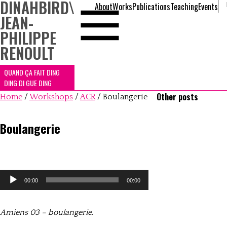
DINAHBIRD
\
About
Works
Publications
Teaching
Events
JEAN-
PHILIPPE
RENOULT
QUAND ÇA FAIT DING
DING DI GUE DING
Other posts
Home
/
Workshops
/
ACR
/
Boulangerie
Boulangerie
Lecteur
00:00
00:00
audio
Amiens 03 – boulangerie
.