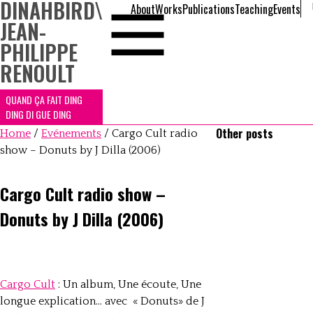
DINAHBIRD
\
About
Works
Publications
Teaching
Events
JEAN-
PHILIPPE
RENOULT
QUAND ÇA FAIT DING
DING DI GUE DING
Other posts
Home
/
Evénements
/
Cargo Cult radio
show – Donuts by J Dilla (2006)
Cargo Cult radio show –
Donuts by J Dilla (2006)
Cargo Cult
: Un album, Une écoute, Une
longue explication… avec « Donuts» de J